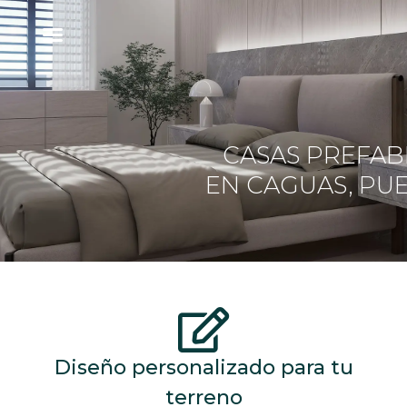
ÁREA DE SERVICIO
CASAS PREFAB
EN CAGUAS, PU
Diseño personalizado para tu
terreno