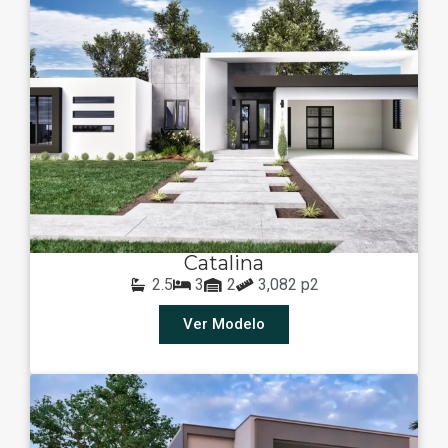
Catalina
2.5
3
2
3,082 p2
Ver Modelo