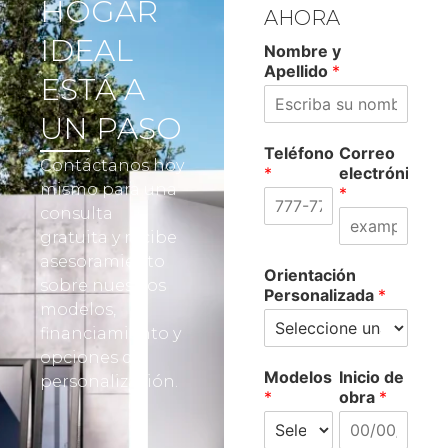
HOGAR
AHORA
IDEAL
Nombre y
Apellido
*
ESTÁ A
UN PASO
Teléfono
Correo
Contáctanos hoy
*
electrónico
mismo para una
*
consulta
gratuita y recibe
asesoramiento
Orientación
sobre nuestros
Personalizada
*
modelos,
financiamiento y
opciones de
Modelos
Inicio de
personalización.
*
obra
*