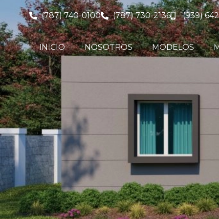
(787) 740-0100
(787) 730-2136
(939) 642
INICIO
NOSOTROS
MODELOS
M