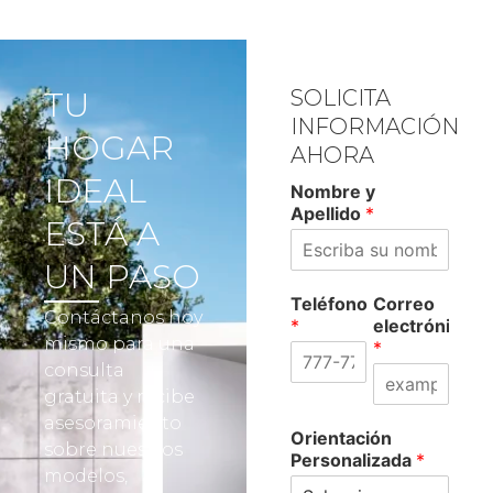
TU
SOLICITA
INFORMACIÓN
HOGAR
AHORA
IDEAL
Nombre y
Apellido
*
ESTÁ A
UN PASO
Teléfono
Correo
Contáctanos hoy
*
electrónico
mismo para una
*
consulta
gratuita y recibe
asesoramiento
Orientación
sobre nuestros
Personalizada
*
modelos,