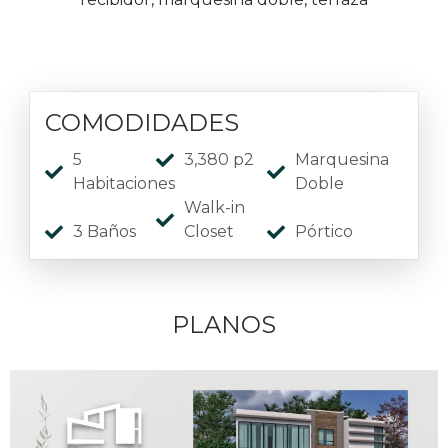
COMODIDADES
5
3,380 p2
Marquesina
Habitaciones
Doble
Walk-in
3 Baños
Closet
Pórtico
PLANOS