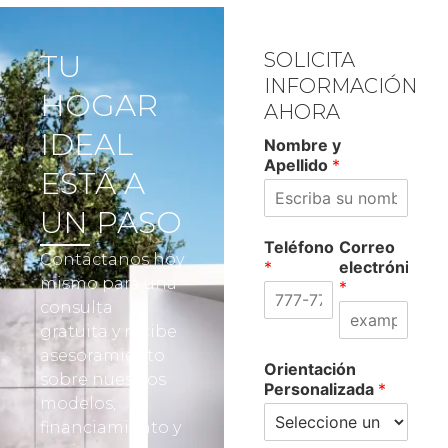
TU
SOLICITA
INFORMACIÓN
HOGAR
AHORA
IDEAL
Nombre y
Apellido
*
ESTÁ A
UN PASO
Teléfono
Correo
Contáctanos hoy
*
electrónico
mismo para una
*
consulta
gratuita y recibe
asesoramiento
Orientación
sobre nuestros
Personalizada
*
modelos,
financiamiento y