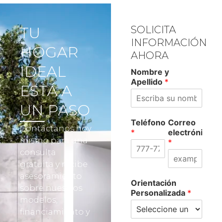
TU
SOLICITA
INFORMACIÓN
HOGAR
AHORA
IDEAL
Nombre y
Apellido
*
ESTÁ A
UN PASO
Teléfono
Correo
Contáctanos hoy
*
electrónico
mismo para una
*
consulta
gratuita y recibe
asesoramiento
Orientación
sobre nuestros
Personalizada
*
modelos,
financiamiento y