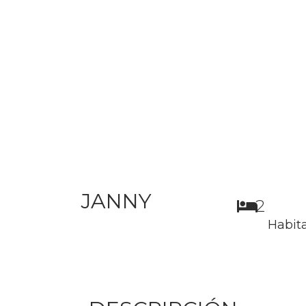
JANNY
2
Habit