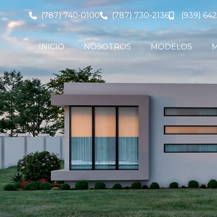
(787) 740-0100
(787) 730-2136
(939) 642
INICIO
NOSOTROS
MODELOS
M