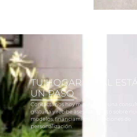
TU HOGAR IDEAL ESTÁ
UN PASO
Contáctanos hoy mismo para una consul
gratuita y recibe asesoramiento sobre nu
modelos, financiamiento y opciones de
personalización.